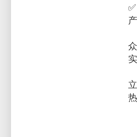
✅
立
热