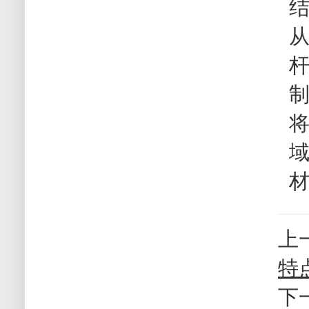
上
特
下