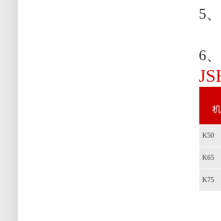
5
反
6、
J
K50
K65
K75