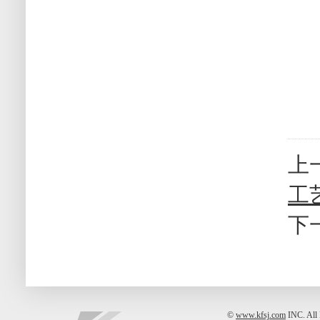
上
工
下
©
www.kfsj.com
INC. A